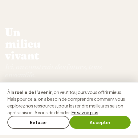
Un
milieu
vivant
Ici, on construit des futurs, tous
ensemble.
Notre organisme, ruelle de l'avenir, donne le goût
À la
ruelle de l’avenir
, on veut toujours vous offrir mieux.
d'apprendre, on y fait les choses autrement, humainement,
Mais pour cela, on a besoin de comprendre comment vous
concrètement. Et tout ça… gratuitement !
🔇
explorez nos ressources, pour les rendre meilleures saison
après saison. À vous de décider.
En savoir plus
.
Voir notre histoire
Refuser
Accepter