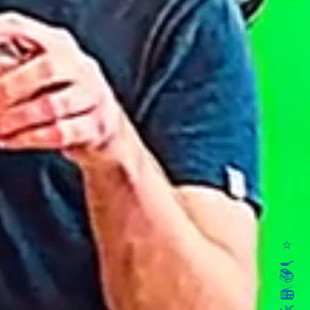
⭐
🍳
📚
📻