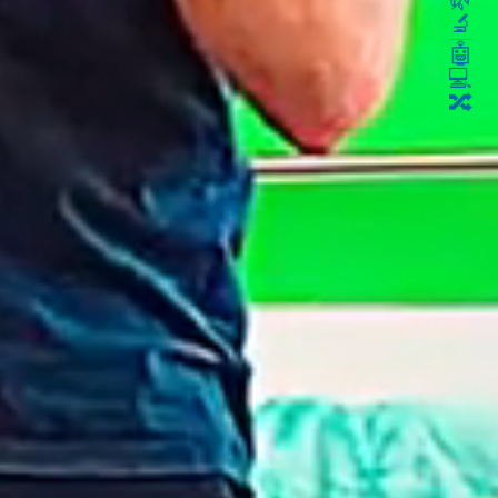
🌿
🔬
🤖
💻
🔀