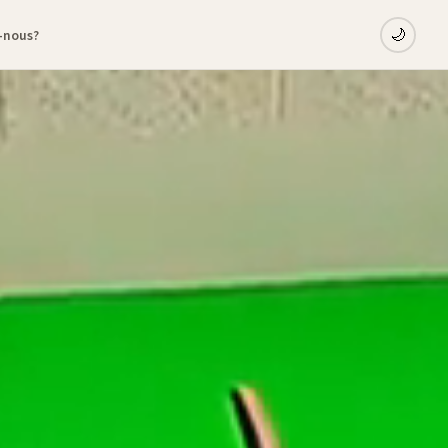
-nous?
🌙