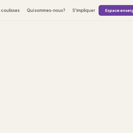
 coulisses
Qui sommes-nous?
S'impliquer
Espace ensei