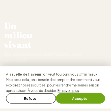
Un
milieu
vivant
Ici, on construit des futurs, tous
ensemble.
Notre organisme, ruelle de l'avenir, donne le goût
À la
ruelle de l’avenir
, on veut toujours vous offrir mieux.
d'apprendre, on y fait les choses autrement, humainement,
Mais pour cela, on a besoin de comprendre comment vous
concrètement. Et tout ça… gratuitement !
🔇
explorez nos ressources, pour les rendre meilleures saison
après saison. À vous de décider.
En savoir plus
.
Voir notre histoire
Refuser
Accepter