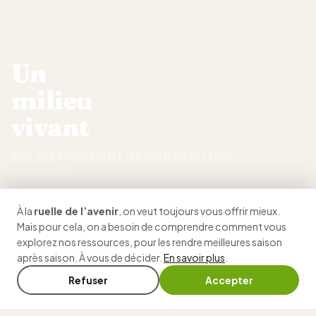
Un
milieu
vivant
Ici, on construit des futurs, tous
ensemble.
Notre organisme, ruelle de l'avenir, donne le goût
À la
ruelle de l’avenir
, on veut toujours vous offrir mieux.
d'apprendre, on y fait les choses autrement, humainement,
Mais pour cela, on a besoin de comprendre comment vous
concrètement. Et tout ça… gratuitement !
🔇
explorez nos ressources, pour les rendre meilleures saison
après saison. À vous de décider.
En savoir plus
.
Voir notre histoire
Refuser
Accepter